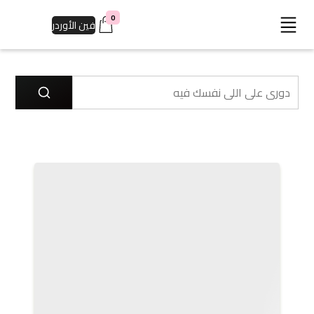
0
فين الأوردر