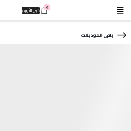
0
فين الأوردر
باقى الموديلات