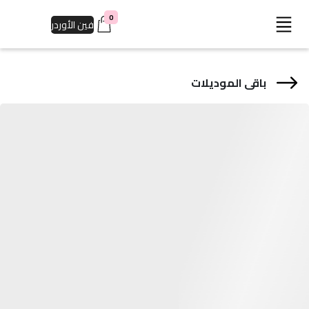
0
فين الأوردر
باقى الموديلات