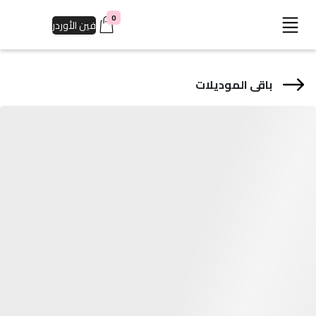
0
فين الأوردر
باقى الموديلات