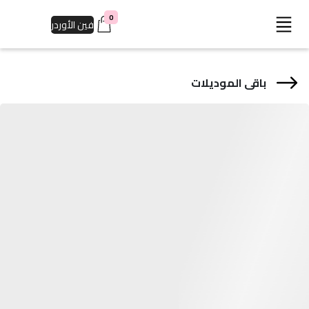
0
فين الأوردر
باقى الموديلات